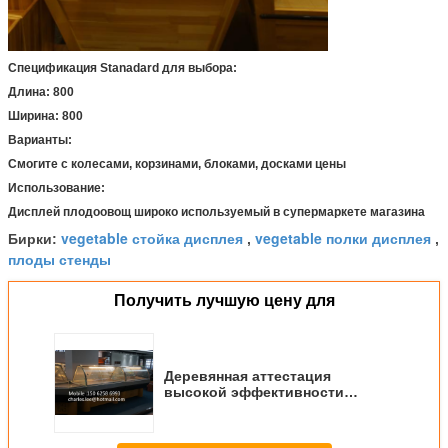
Спецификация Stanadard для выбора:
Длина: 800
Ширина: 800
Варианты:
Смогите с колесами, корзинами, блоками, досками цены
Использование:
Дисплей плодоовощ широко используемый в супермаркете магазина
vegetable стойка дисплея
vegetable полки дисплея
Бирки:
,
,
плоды стенды
Получить лучшую цену для
Деревянная аттестация
высокой эффективности
ISO9001 стеллажа для выставки
товаров овоща плодоовощ
хлеба стойки