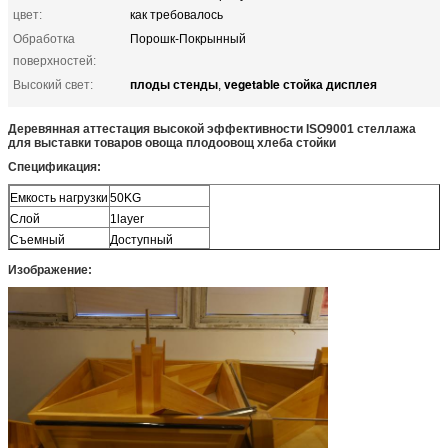
цвет:
как требовалось
Обработка
Порошк-Покрынный
поверхностей:
плоды стенды
vegetable стойка дисплея
Высокий свет:
,
Деревянная аттестация высокой эффективности ISO9001 стеллажа
для выставки товаров овоща плодоовощ хлеба стойки
Спецификация:
Емкость нагрузки
50KG
Слой
1layer
Съемный
Доступный
Изображение: