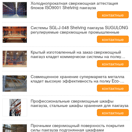
Холоднопрокатная сверхмощная аттестация
блоков ISO9001 Shelving пакгауза
контактные
данные
Системы SGL-J-048 Shelving пакгауза SUGULONG
регулируемые сверхмощные промышленные
контактные
данные
Крытый изготовленный на заказ сверхмощный
пакгауз кладет коммерчески системы на полку
Shelving
контактные
данные
Совмещенное хранение супермаркета металла
кладет высокую эффективность на полку Eco-
Содружественную
контактные
данные
Профессиональные сверхмощные шкафы
пакгауза, стальные шкафы хранения для пакгауза
контактные
данные
Прочными сверхмощный поверхность покрытия
силы пакгауза подгонянная шкафами