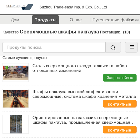
Suzhou Trade-easy Imp. & Exp. Co., Ltd
Дом
Продукты
О нас
Путешествие фабрики
>>
Сверхмощные шкафы пакгауза
Качество
Поставщик.
(10)
Самые лучшие продукты
Сталь сверхмощного склада включая в набор
отложенных изменений
Запрос сейчас
Шкафы пакгауза высокой эффективности
сверхмощные, система шкафа хранения металла
контактные
данные
Ориентированные на заказчика сверхмощные
шкафы пакгауза, промышленная сверхмощная
вешалка
контактные
данные