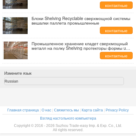
контактные
данные
Блоки Shelving Recyclable сверхмощной системы
вешалки паллета промышленные
контактные
данные
Промышленное хранение кладет сверхмощный
металл на полку Shelving протекторы формы u
чистосердечные
контактные
данные
Измените язык
Russian
Главная страница
|
О нас
|
Свяжитесь мы
|
Карта сайта
|
Privacy Policy
Взгляд настольного компьютера
Copyright © 2016 - 2026 Suzhou Trade-easy Imp. & Exp. Co., Ltd.
All rights reserved.