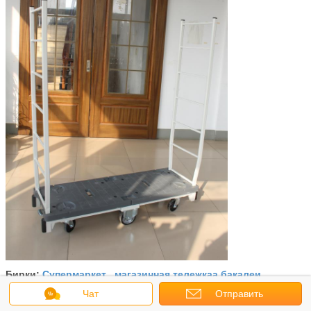
Супермаркет
магазинная тележкаа бакалеи
Бирки:
,
,
тележки
Чат
Отправить