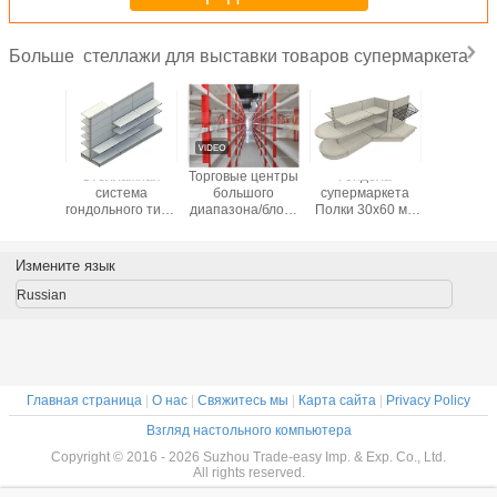
стеллажи для выставки товаров супермаркета
Больше
жи для
Стеллажная
Торговые центры
Гондола
Двойник в
авки
система
большого
супермаркета
стор
аров
гондольного типа
диапазона/блоки
Полки 30x60 мм
стеллаж
аркета
30x80 мм, стойки,
Shelving
Вертикально 50
выста
ы вина
регулируемая
стеллажей для
мм
товаров 
торговая стойка
выставки
суперма
Измените язык
товаров
Shelv
супермаркета
магаз
Russian
коммерчески
мета
Главная страница
|
О нас
|
Свяжитесь мы
|
Карта сайта
|
Privacy Policy
Взгляд настольного компьютера
Copyright © 2016 - 2026 Suzhou Trade-easy Imp. & Exp. Co., Ltd.
All rights reserved.