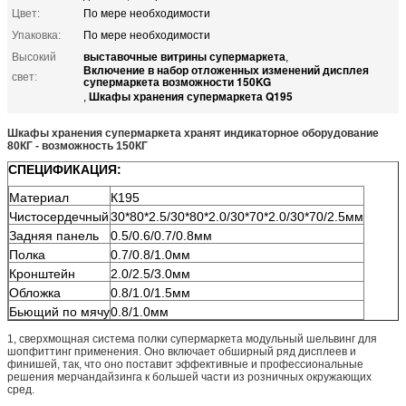
Цвет:
По мере необходимости
Упаковка:
По мере необходимости
выставочные витрины супермаркета
Высокий
,
Включение в набор отложенных изменений дисплея
свет:
супермаркета возможности 150KG
Шкафы хранения супермаркета Q195
,
Шкафы хранения супермаркета хранят индикаторное оборудование
80КГ - возможность 150КГ
СПЕЦИФИКАЦИЯ:
Материал
К195
Чистосердечный
30*80*2.5/30*80*2.0/30*70*2.0/30*70/2.5мм
Задняя панель
0.5/0.6/0.7/0.8мм
Полка
0.7/0.8/1.0мм
Кронштейн
2.0/2.5/3.0мм
Обложка
0.8/1.0/1.5мм
Бьющий по мячу
0.8/1.0мм
1, сверхмощная система полки супермаркета модульный шельвинг для
шопфиттинг применения. Оно включает обширный ряд дисплеев и
финишей, так, что оно поставит эффективные и профессиональные
решения мерчандайзинга к большей части из розничных окружающих
сред.