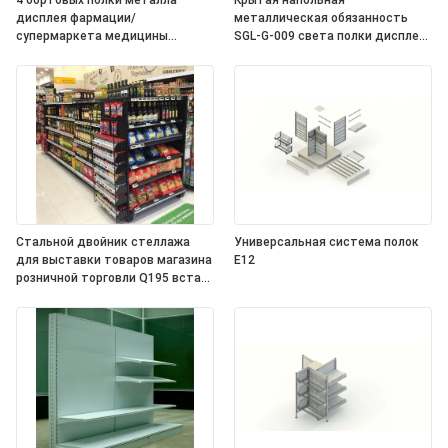
4 бортовых полки металла
Крытая напольная
дисплея фармации/
металлическая обязанность
супермаркета медицины
SGL-G-009 света полки дисплея
стандартных
супермаркета
Стальной двойник стеллажа
Универсальная система полок
для выставки товаров магазина
E12
розничной торговли Q195 встал
на сторону для магазина
конфеты